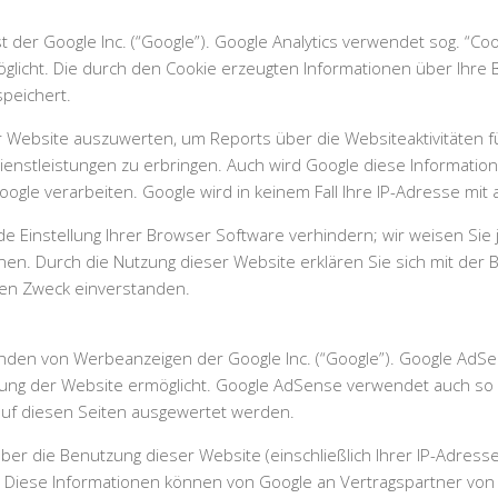
 der Google Inc. (“Google”). Google Analytics verwendet sog. “Co
licht. Die durch den Cookie erzeugten Informationen über Ihre Be
peichert.
r Website auszuwerten, um Reports über die Websiteaktivitäten
nstleistungen zu erbringen. Auch wird Google diese Informatione
oogle verarbeiten. Google wird in keinem Fall Ihre IP-Adresse mi
e Einstellung Ihrer Browser Software verhindern; wir weisen Sie j
nen. Durch die Nutzung dieser Website erklären Sie sich mit der
en Zweck einverstanden.
den von Werbeanzeigen der Google Inc. (“Google”). Google AdSen
ung der Website ermöglicht. Google AdSense verwendet auch so 
uf diesen Seiten ausgewertet werden.
er die Benutzung dieser Website (einschließlich Ihrer IP-Adres
. Diese Informationen können von Google an Vertragspartner von