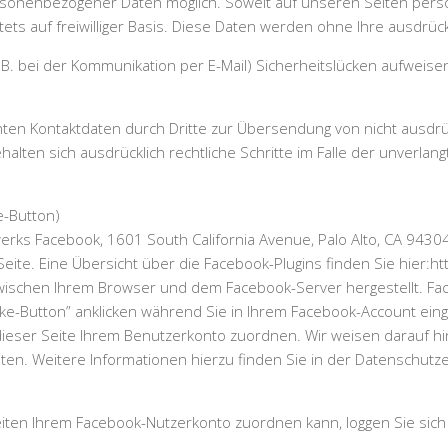
ersonenbezogener Daten möglich. Soweit auf unseren Seiten pers
tets auf freiwilliger Basis. Diese Daten werden ohne Ihre ausdrüc
.B. bei der Kommunikation per E-Mail) Sicherheitslücken aufweise
ten Kontaktdaten durch Dritte zur Übersendung von nicht ausdrü
ehalten sich ausdrücklich rechtliche Schritte im Falle der unve
e-Button)
werks Facebook, 1601 South California Avenue, Palo Alto, CA 9430
 Seite. Eine Übersicht über die Facebook-Plugins finden Sie hier:
wischen Ihrem Browser und dem Facebook-Server hergestellt. Faceb
-Button” anklicken während Sie in Ihrem Facebook-Account eingel
eser Seite Ihrem Benutzerkonto zuordnen. Wir weisen darauf hin,
en. Weitere Informationen hierzu finden Sie in der Datenschutze
ten Ihrem Facebook-Nutzerkonto zuordnen kann, loggen Sie sich