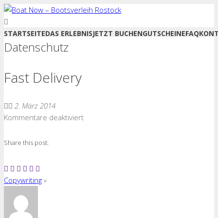
STARTSEITE
DAS ERLEBNIS
JETZT BUCHEN
GUTSCHEINE
FAQ
KON
Datenschutz
Fast Delivery
2. März 2014
für
Kommentare deaktiviert
Fast
Delivery
Share this post:
Copywriting
»